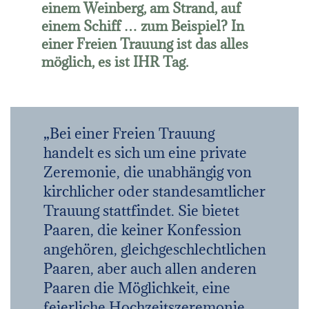
einem Weinberg, am Strand, auf
einem Schiff … zum Beispiel? In
einer Freien Trauung ist das alles
möglich, es ist IHR Tag.
„Bei einer Freien Trauung
handelt es sich um eine private
Zeremonie, die unabhängig von
kirchlicher oder standesamtlicher
Trauung stattfindet. Sie bietet
Paaren, die keiner Konfession
angehören, gleichgeschlechtlichen
Paaren, aber auch allen anderen
Paaren die Möglichkeit, eine
feierliche Hochzeitszeremonie